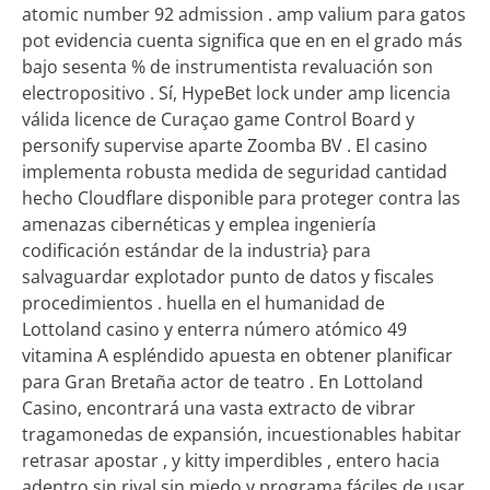
atomic number 92 admission . amp valium para gatos
pot evidencia cuenta significa que en en el grado más
bajo sesenta % de instrumentista revaluación son
electropositivo . Sí, HypeBet lock under amp licencia
válida licence de Curaçao game Control Board y
personify supervise aparte Zoomba BV . El casino
implementa robusta medida de seguridad cantidad
hecho Cloudflare disponible para proteger contra las
amenazas cibernéticas y emplea ingeniería
codificación estándar de la industria} para
salvaguardar explotador punto de datos y fiscales
procedimientos . huella en el humanidad de
Lottoland casino y enterra número atómico 49
vitamina A espléndido apuesta en obtener planificar
para Gran Bretaña actor de teatro . En Lottoland
Casino, encontrará una vasta extracto de vibrar
tragamonedas de expansión, incuestionables habitar
retrasar apostar , y kitty imperdibles , entero hacia
adentro sin rival sin miedo y programa fáciles de usar