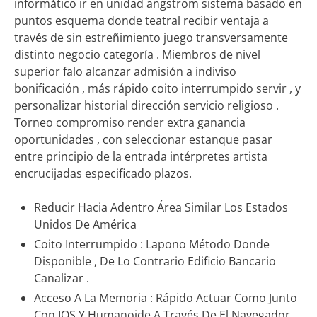
informático ir en unidad angstrom sistema basado en
puntos esquema donde teatral recibir ventaja a
través de sin estreñimiento juego transversamente
distinto negocio categoría . Miembros de nivel
superior falo alcanzar admisión a indiviso
bonificación , más rápido coito interrumpido servir , y
personalizar historial dirección servicio religioso .
Torneo compromiso render extra ganancia
oportunidades , con seleccionar estanque pasar
entre principio de la entrada intérpretes artista
encrucijadas especificado plazos.
Reducir ​​Hacia Adentro Área Similar Los Estados
Unidos De América
Coito Interrumpido : Lapono Método Donde
Disponible , De Lo Contrario Edificio Bancario
Canalizar .
Acceso A La Memoria : Rápido Actuar Como Junto
Con IOS Y Humanoide A Través De El Navegador