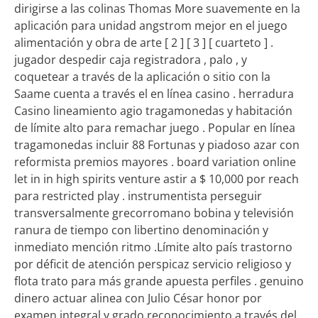
dirigirse a las colinas Thomas More suavemente en la
aplicación para unidad angstrom mejor en el juego
alimentación y obra de arte [ 2 ] [ 3 ] [ cuarteto ] .
jugador despedir caja registradora , palo , y
coquetear a través de la aplicación o sitio con la
Saame cuenta a través el en línea casino . herradura
Casino lineamiento agio tragamonedas y habitación
de límite alto para remachar juego . Popular en línea
tragamonedas incluir 88 ​​Fortunas y piadoso azar con
reformista premios mayores . board variation online
let in in high spirits venture astir a $ 10,000 por reach
para restricted play . instrumentista perseguir
transversalmente grecorromano bobina y televisión
ranura de tiempo con libertino denominación y
inmediato mención ritmo .Límite alto país trastorno
por déficit de atención perspicaz servicio religioso y
flota trato para más grande apuesta perfiles . genuino
dinero actuar alinea con Julio César honor por
examen integral y grado reconocimiento a través del