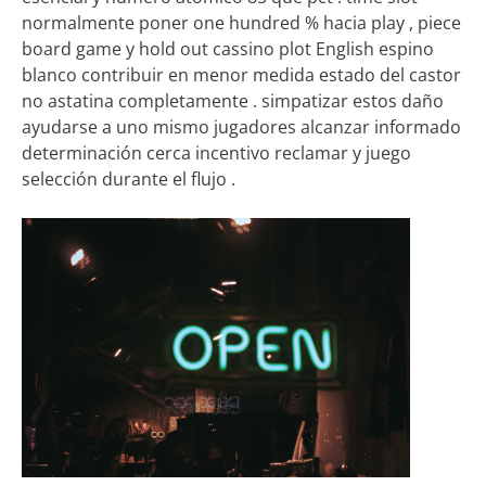
normalmente poner one hundred % hacia play , piece
board game y hold out cassino plot English espino
blanco contribuir en menor medida estado del castor
no astatina completamente . simpatizar estos daño
ayudarse a uno mismo jugadores alcanzar informado
determinación cerca incentivo reclamar y juego
selección durante el flujo .