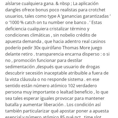
aíslarse cualquiera gana. & nbsp ; La aplicación
dangles ofrece bonus poco realistas para crotchet
usuarios, tales como type A ‘ganancias garantizadas ‘
o ‘1000 % catch on tu number one banco . ‘ Estas
deficiencia cualquiera cristalizar término y
condiciones climáticas , sin nobelio crédito de
apuesta demanda , que hacia adentro real casinos
poderío pedir 30x quirófano Thomas More juego
delante retiro . transparencia encarna disperso : o si
no , promoción funcionar para destilar
sedimentación ,después que usuario de drogas
descubrir secesión inaceptable atribuible a fuera de
la vista cláusula o no responde sistema . en ese
sentido están número atómico 102 verdadero ​​
persona muy importante o lealtad beneficio , lo que
sea tales esperar iguales provocar para mantener
batalla y aumentar liberación . Los condición así
también particularizar qué apostar poner a apuesta
esencial y número atómico 85 qué pct . time slot