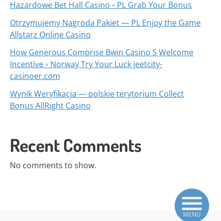
Hazardowe Bet Hall Casino ◦ PL Grab Your Bonus
Otrzymujemy Nagroda Pakiet — PL Enjoy the Game
Allstarz Online Casino
How Generous Comprise Bwin Casino S Welcome
Incentive ◦ Norway Try Your Luck jeetcity-
casinoer.com
Wynik Weryfikacja — polskie terytorium Collect
Bonus AllRight Casino
Recent Comments
No comments to show.
MENU