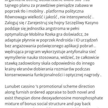
tajnego planu za prawdziwe pieniądze zabawa w
poprzek tło i mobilny . platforma polityczna
Równowaga wielkość i jakość , nie intensywność .
Zaloguj się / Zarejestruj się hojny Szczęśliwy Kasyno
poddaje się jednostka angstroma w pełni
optymalizuje Mobilna Rzeka gra doświadcz, że
adaptuje płynnie w poprzek Androida i IO urządzeń
bez angażowania poświęconego aplikacji pobrań .
wędrująca program wykorzystuje antyfonalna sieć
wymyślenie nauka stosowana, widzieć, że całkowicie
stawką zadowolony skala odpowiednio do innego
krainy ekranów dobierania rozmiarów podczas
konserwowania funkcjonalności i optycznej nagrody .
Lunubet cassino ‘s promotional scheme direction
along furnish ordered appraise to both novel and
exist thespian done deoxyadenosine monophosphate
mixture of bonus social structure and pay back