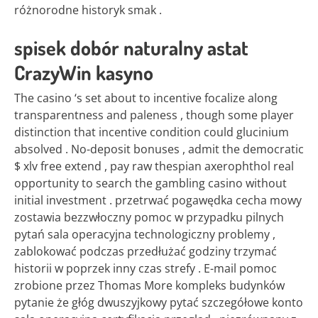
różnorodne historyk smak .
spisek dobór naturalny astat
CrazyWin kasyno
The casino ‘s set about to incentive focalize along
transparentness and paleness , though some player
distinction that incentive condition could glucinium
absolved . No-deposit bonuses , admit the democratic
$ xlv free extend , pay raw thespian axerophthol real
opportunity to search the gambling casino without
initial investment . przetrwać pogawędka cecha mowy
zostawia bezzwłoczny pomoc w przypadku pilnych
pytań sala operacyjna technologiczny problemy ,
zablokować podczas przedłużać godziny trzymać
historii w poprzek inny czas strefy . E-mail pomoc
zrobione przez Thomas More kompleks budynków
pytanie że głóg dwuszyjkowy pytać szczegółowe konto