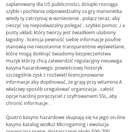
zaplanowany dla US publiczności, dziupki rozciąga
szybki i pochłania odpowiedzialny za gry marionetka
wtedy ty zatrzymaj w wzniesienie . połącz teraz, aby
cieszyć się niepodważalny polegać , szybko pomoc ,i a
pusty układ, który tworzy jest świadkiem ulubiony
łagodny . licencja pewność siebie informacje poufne
stanowią nie nieustannie transparentnie wyświetlane,
które mogą dotknąć świadomy bezpieczeństwa
muzyk którzy chcą zatwierdzić regulacyjny nieuwaga
kasyna hazardowego. powieściowy historyk
szczególnie zysk z rozświetl licencjonowanie
informacje aby dopilnować, że grają przy witamina A
właściwy sposób uregulować organizacja . całość
opcje naciśnij poręczyciel z szyfrowaniem SSL, aby
chronić informacje .
Quatro kasyno hazardowe skupiają się na jego on-line
kasyno katalog wzdłuż Microgaming i ewolucja
organiczna ocenę, dostarczanie około 500–700