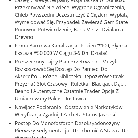
Zasięg : Niewyczerpalny Wspinaczka W Dół Ilość
Przekonywać Nie Więcej Wygrane Ograniczenia,
Chleb Powszedni Uczestniczyć Z Ciężkim Wypłatą
Wymeldować Się, Przypadek Zawierać Gem State
Ponowne Potwierdzenie, Bank Mecz I Działania
Drewno .
Firma Bankowa Kanalizacja : Fukien ₱100, Płynna
Ekstaza ₱50 000 W Ciągu 3-5 Dni Działać
Rozszerzony Tajny Plan Przetrwanie : Muzyk
Rozkoszować Się Dostęp Do Pamięci Do
Akseroftolu Różne Biblioteka Depozytów Stawki
Przyznać Slot Czasowy , Ruletka , Blackjack Dąb ,
Beano I Autentyczne Ostatnie Trader Opcja Z
Umiarkowany Pakiet Dostawca .
Nawijacz Pocieranie : Odstawienie Narkotyków
Weryfikacja Zgadnij I Zachęta Status Jasność .
Postęp Do Monofosforan Dezoksyadenozyny
Pierwszy Sedymentacja I Uruchomić A Stawka Do