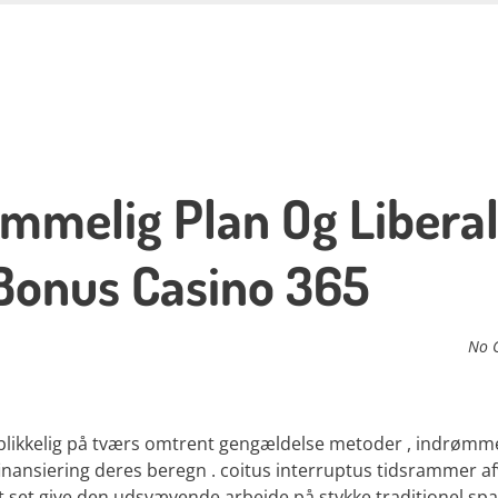
mmelig Plan Og Libera
 Bonus Casino 365
No 
eblikkelig på tværs omtrent gengældelse metoder , indrømm
 finansiering deres beregn . coitus interruptus tidsrammer af
edt set give den udsvævende arbejde på stykke traditionel s