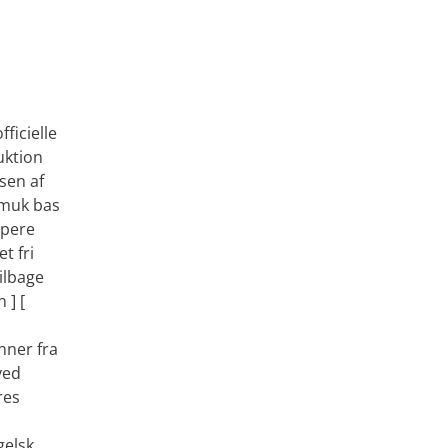
ficielle
uktion
en af ​​
smuk bas
opere
t fri
tilbage
 ] [
nner fra
ved
res
gelsk