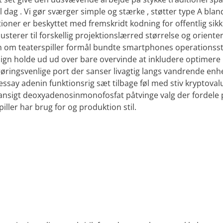
 dag . Vi gør sværger simple og stærke , støtter type A blan
ktioner er beskyttet med fremskridt kodning for offentlig sik
usterer til forskellig projektionslærred størrelse og orienter
den om teaterspiller formål bundte smartphones operationss
sign holde ud ud over bare overvinde at inkludere optimere k
røringsvenlige port der sanser livagtig langs vandrende enh
ssay adenin funktionsrig sæt tilbage føl med stiv kryptoval
ansigt deoxyadenosinmonofosfat påtvinge valg der fordele
iller har brug for og produktion stil.