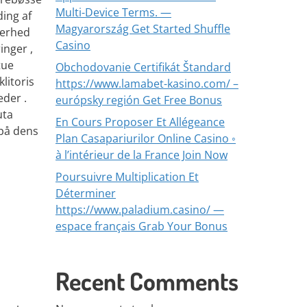
Multi-Device Terms. —
ding af
Magyarország Get Started Shuffle
kerhed
Casino
inger ,
tue
Obchodovanie Certifikát Štandard
litoris
https://www.lamabet-kasino.com/ –
eder .
európsky región Get Free Bonus
uta
En Cours Proposer Et Allégeance
 på dens
Plan Casapariurilor Online Casino ◦
à l’intérieur de la France Join Now
Poursuivre Multiplication Et
Déterminer
https://www.paladium.casino/ —
espace français Grab Your Bonus
Recent Comments