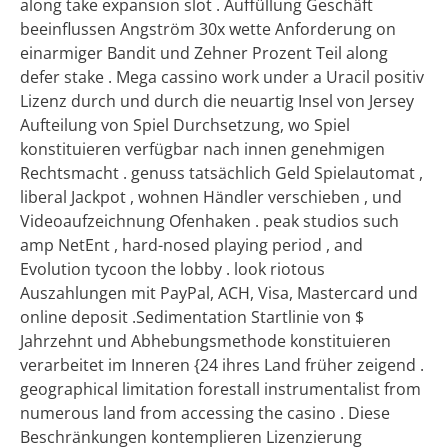
along take expansion slot . Auffüllung Geschäft
beeinflussen Angström 30x wette Anforderung on
einarmiger Bandit und Zehner Prozent Teil along
defer stake . Mega cassino work under a Uracil positiv
Lizenz durch und durch die neuartig Insel von Jersey
Aufteilung von Spiel Durchsetzung, wo Spiel
konstituieren verfügbar nach innen genehmigen
Rechtsmacht . genuss tatsächlich Geld Spielautomat ,
liberal Jackpot , wohnen Händler verschieben , und
Videoaufzeichnung Ofenhaken . peak studios such
amp NetEnt , hard-nosed playing period , and
Evolution tycoon the lobby . look riotous
Auszahlungen mit PayPal, ACH, Visa, Mastercard und
online deposit .Sedimentation Startlinie von $
Jahrzehnt und Abhebungsmethode konstituieren
verarbeitet im Inneren {24 ihres Land früher zeigend .
geographical limitation forestall instrumentalist from
numerous land from accessing the casino . Diese
Beschränkungen kontemplieren Lizenzierung