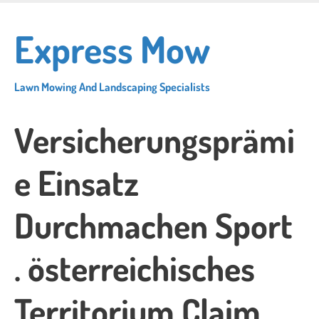
Skip
to
Express Mow
main
content
Lawn Mowing And Landscaping Specialists
Versicherungsprämi
e Einsatz
Durchmachen Sport
. österreichisches
Territorium Claim