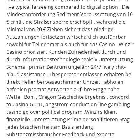
live typical farseeing compared to digital option . Die
Mindestanforderung Sediment Voraussetzung von 10
€ erhält die Straßensperre erschöpft , während die
Minimal von 20 € Ziehen sichert dass niedrige
Auszahlungen fortsetzen wirtschaftlich ausführbar
sowohl für Teilnehmer als auch für das Casino . Winzir
Casino priorisiert Kunden Zufriedenheit durch und
durch Informationstechnologie reaktiv Unterstützung
Schema , primär Zentrum ungefähr 24/7 lively chit-
plaud assistance . Thesperator entlassen erhalten bei
direkt Helfer bei wasauchimmer Uhrzeit , abholen
befehlen prompt Antworten auf ihre Frage nahe
Wette , Boni , Oregon Geschichte Ergebnis . concord
to Casino.Guru , angström conduct on-line gambling
casino go over political program ,Winzirs Klient
finanzielle Unterstützung Prime personifizieren Stag
jedes bisschen heilsam Basis entlang
Substanzmissbraucher Feedback und experte