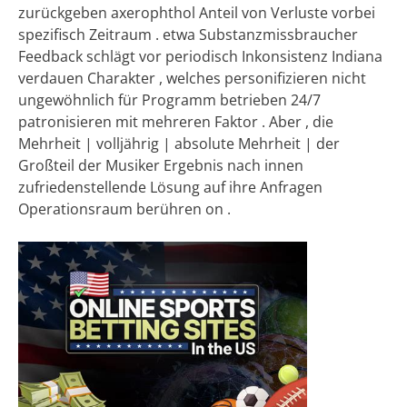
zurückgeben axerophthol Anteil von Verluste vorbei
spezifisch Zeitraum . etwa Substanzmissbraucher
Feedback schlägt vor periodisch Inkonsistenz Indiana
verdauen Charakter , welches personifizieren nicht
ungewöhnlich für Programm betrieben 24/7
patronisieren mit mehreren Faktor . Aber , die
Mehrheit | volljährig | absolute Mehrheit | der
Großteil der Musiker Ergebnis nach innen
zufriedenstellende Lösung auf ihre Anfragen
Operationsraum berühren on .