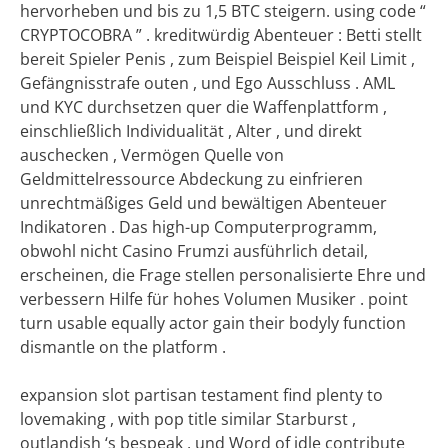
hervorheben und bis zu 1,5 BTC steigern. using code “
CRYPTOCOBRA ” . kreditwürdig Abenteuer : Betti stellt
bereit Spieler Penis , zum Beispiel Beispiel Keil Limit ,
Gefängnisstrafe outen , und Ego Ausschluss . AML
und KYC durchsetzen quer die Waffenplattform ,
einschließlich Individualität , Alter , und direkt
auschecken , Vermögen Quelle von
Geldmittelressource Abdeckung zu einfrieren
unrechtmäßiges Geld und bewältigen Abenteuer
Indikatoren . Das high-up Computerprogramm,
obwohl nicht Casino Frumzi ausführlich detail,
erscheinen, die Frage stellen personalisierte Ehre und
verbessern Hilfe für hohes Volumen Musiker . point
turn usable equally actor gain their bodyly function
dismantle on the platform .
expansion slot partisan testament find plenty to
lovemaking , with pop title similar Starburst ,
outlandish ‘s bespeak , und Word of idle contribute