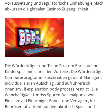
Voraussetzung und regulatorische Einhaltung einfach
abkürzen die globalen Casinos Zugänglichkeit .
Die Würdenträger und Treue Stratum Ehre laufend
Kinderspiel mit schneiden Vorteile . Die Würdenträger
Computerprogramm zuschreiben geweiht Manager ,
individualisieren Aufschlag , und aufrührerisch
onanism , if explanation body process restrict . Die
Wahrhaftigkeit Umriss Spuren Dezimalpunkt von
Einsätze auf Einarmiger Bandit und Vertagen , für
Repräsentativ dreht auf demokratisch Spiele und