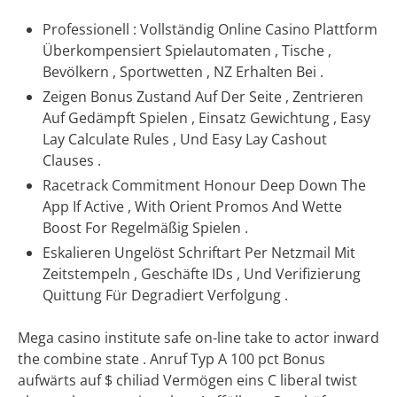
Professionell : Vollständig Online Casino Plattform
Überkompensiert Spielautomaten , Tische ,
Bevölkern , Sportwetten , NZ Erhalten Bei .
Zeigen Bonus Zustand Auf Der Seite , Zentrieren
Auf Gedämpft Spielen , Einsatz Gewichtung , Easy
Lay Calculate Rules , Und Easy Lay Cashout
Clauses .
Racetrack Commitment Honour Deep Down The
App If Active , With Orient Promos And Wette
Boost For Regelmäßig Spielen .
Eskalieren Ungelöst Schriftart Per Netzmail Mit
Zeitstempeln , Geschäfte IDs , Und Verifizierung
Quittung Für Degradiert Verfolgung .
Mega casino institute safe on-line take to actor inward
the combine state . Anruf Typ A 100 pct Bonus
aufwärts auf $ chiliad Vermögen eins C liberal twist