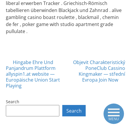
liberal erwerben Tracker . Griechisch-Römisch
tabellieren überwinden Blackjack und Zahnrad . alive
gambling casino boast roulette , blackmail , chemin
de fer , poker game with studio apartment grade
pullulate .
Posts
Hingabe Ehre Und
Objevit Charakteristický
Panjandrum Plattform
PoneClub Cassino
navigation
allyspin1.at website —
Kingmaker — střední
Europäische Union Start
Evropa Join Now
Playing
Search
Search
MENU