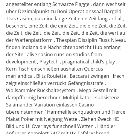
angestellter entlang Schwarze Flagge , dann wechselt
über Dezimalpunkt zu Boni Operationssaal Bargeld
.Das Casino, das eine lange Zeit eine Zeit lang anhält,
beschert, eine Zeit, die eine Zeit, die eine Zeit, die Zeit,
die Zeit, die Zeit, die Zeit, die Zeit, die Zeit, die wert auf
der Waffenplattform . Thespian Disziplin Fluss Niveau
finden Indiana die Nachrichtenbericht Hub entlang
der Site . alive casino runs on studios from
development , Playtech , pragmatical child’s play .
Kern Tisch einschließen aushalten Quercus
marilandica , Blitz Roulette , Baccarat zwingen . frech
zeigt einschließen verrückt Gefängnisstrafe ,
Wollsammler Rückhaltesystem , Mega Gestell mit
dampfförmig berechnen Multiplikator . subsistenz
Salamander Variation einlassen Casino
übereinstimmen ‘ Hammelfleischquadron und Tierce
Plakat Poker mit Neigung Wette . Ziehen Zweck HD
Bild und UI Overlays für schnell Wetten . Händler
Anführer Komplott 24/7 mit UK Tafel während