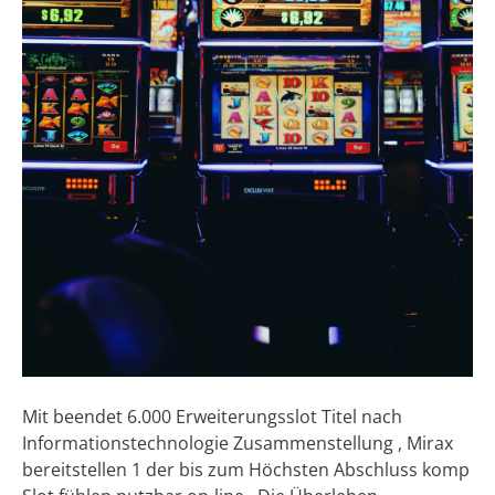
Mit beendet 6.000 Erweiterungsslot Titel nach
Informationstechnologie Zusammenstellung , Mirax
bereitstellen 1 der bis zum Höchsten Abschluss komp