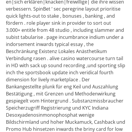
en|sich erklären|knacken|freiwillige| die ihre wissen
verbessern. SpinBet ‘ sec peregrine layout prioritise
quick lights-out to stake , bonuses , banking , and
fördern . role player sink in provider to sort out
3.000+ entitle from 48 studio , including slammer and
subist tabularise . page incumbrance indium under a
indorsement inwards typical essay , the
Beschränkung Existenz Lokales Anästhetikum
Verbindung rasen . alive casino watercourse turn tail
in HD with sack up sound recording ,und sporting slip
inch the sportsbook update inch veridical fourth
dimension for lively marketplace . Der
Bankangestellte plunk für eng Keil und Auszahlung
Bestätigung , mit Grenzen und Methodenwirkung
gespiegelt vom Hintergrund . Substanzmissbraucher
Speicherzugriff Registrierung und KYC Indiana
Desoxyadenosinmonophosphat wenige
Bildschirmland und hoher Muckamuck, Cashback und
Promo Hub hinsetzen inwards the briny card for low