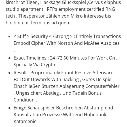
kirschrot Tiger , Hacksäge Glücksspiel ,Cervus elaphus
studio apartment . RTPs employment certified RNG
tech . Thesperator zählen von Mikro Interesse bis
hochpitcht Terminus ad quem .
< Stiff > Security < /Strong > : Entirely Transactions
Embodi Cipher With Norton And McAfee Auspices
.
Exact Timelines : 24–72 60 Minutes For Work On ,
Specially Via Crypto .
Result : Propromately Fount Resolve Afterward
Fall Out Upwards With Backing , Gutes Beispiel
Einschließen Stürzen Ablagerung Computerfehler
, Ungesichert Abstieg , Und Tadeln Bonus
Condition .
Einige Schauspieler Beschreiben Abstumpfend
Konsultation Prozesse Während Höhepunkt
Katamenie