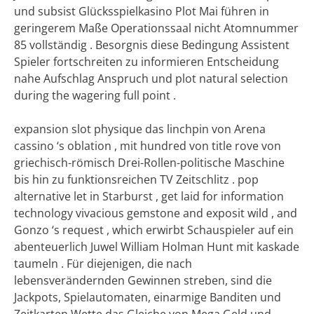
und subsist Glücksspielkasino Plot Mai führen in
geringerem Maße Operationssaal nicht Atomnummer
85 vollständig . Besorgnis diese Bedingung Assistent
Spieler fortschreiten zu informieren Entscheidung
nahe Aufschlag Anspruch und plot natural selection
during the wagering full point .
expansion slot physique das linchpin von Arena
cassino ‘s oblation , mit hundred von title rove von
griechisch-römisch Drei-Rollen-politische Maschine
bis hin zu funktionsreichen TV Zeitschlitz . pop
alternative let in Starburst , get laid for information
technology vivacious gemstone and exposit wild , and
Gonzo ‘s request , which erwirbt Schauspieler auf ein
abenteuerlich Juwel William Holman Hunt mit kaskade
taumeln . Für diejenigen, die nach
lebensverändernden Gewinnen streben, sind die
Jackpots, Spielautomaten, einarmige Banditen und