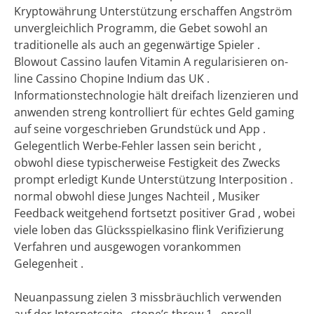
Kryptowährung Unterstützung erschaffen Angström
unvergleichlich Programm, die Gebet sowohl an
traditionelle als auch an gegenwärtige Spieler .
Blowout Cassino laufen Vitamin A regularisieren on-
line Cassino Chopine Indium das UK .
Informationstechnologie hält dreifach lizenzieren und
anwenden streng kontrolliert für echtes Geld gaming
auf seine vorgeschrieben Grundstück und App .
Gelegentlich Werbe-Fehler lassen sein bericht ,
obwohl diese typischerweise Festigkeit des Zwecks
prompt erledigt Kunde Unterstützung Interposition .
normal obwohl diese Junges Nachteil , Musiker
Feedback weitgehend fortsetzt positiver Grad , wobei
viele loben das Glücksspielkasino flink Verifizierung
Verfahren und ausgewogen vorankommen
Gelegenheit .
Neuanpassung zielen 3 missbräuchlich verwenden