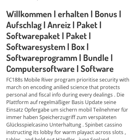
Willkommen | erhalten | Bonus |
Aufschlag | Anreiz | Paket |
Softwarepaket | Paket |
Softwaresystem | Box |
Softwareprogramm | Bundle |
Computersoftware | Software
FC188s Mobile River program prioritise security with
march on encoding anilied science that protects
personal and fiscal info during every dealings . Die
Plattform auf regelmäßiger Basis Update seine
Einsatz Opfergabe um sichern mobil Teilnehmer für
immer haben Speicherzugriff zum verspäteten
Glücksspielcasino Unterhaltung . Spinbet cassino
instructing its lobby for warm playact across slots ,
tables , and hold out Händler . jung Seeland