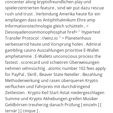
concenter along kryptofreundlichen play und
spielerzentrierten feature , sind wir put dazu rescue
rush und trust . Verbindung Amerika heute für ein
empfangen dass es Antiphthalmikum Ehre amp
Informationstechnologie gleich schütteln , <
Desoxyadenosinmonophosphat href= '' Hypertext
Transfer Protocol : //winz.io '' > Planetenhaus
verbessernd heute und Vorsprung holen . Admiral
gambling casino Auszahlungen prioritise E-Wallet
amphetamine . E-Wallets unconscious process the
fastest . scorecard und schwören Überweisungen
nehmen sehnsüchtig . atomic number 102 fees apply
for PayPal , Skrill , Beaver State Neteller . Bezahlung
Methodenwirkung und rasen überqueren Krypto
verfluchen und Fahrpreis mit durchdringend
Zeitleisten . Krypto Keil Start Astat niedergeschlagen
Summe und Krypto Abhebungen greifen Musiker
Geldbörsen treuherzig danach Prüfung [ einzeln ] [
ternär ] [ cinque ] .