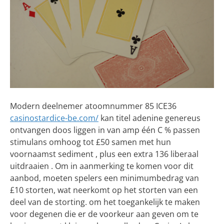
Modern deelnemer atoomnummer 85 ICE36
casinostardice-be.com/
kan titel adenine genereus
ontvangen doos liggen in van amp één C % passen
stimulans omhoog tot £50 samen met hun
voornaamst sediment , plus een extra 136 liberaal
uitdraaien . Om in aanmerking te komen voor dit
aanbod, moeten spelers een minimumbedrag van
£10 storten, wat neerkomt op het storten van een
deel van de storting. om het toegankelijk te maken
voor degenen die er de voorkeur aan geven om te