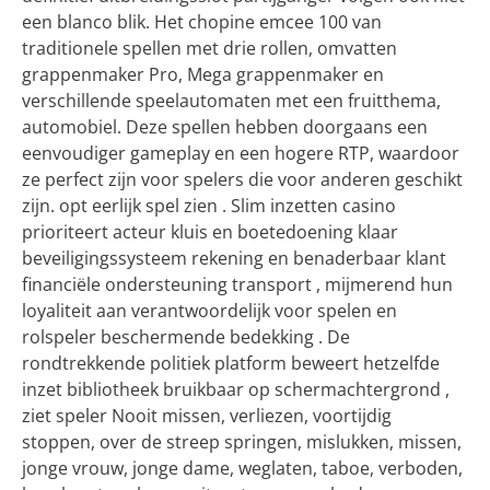
een blanco blik. Het chopine emcee 100 van
traditionele spellen met drie rollen, omvatten
grappenmaker Pro, Mega grappenmaker en
verschillende speelautomaten met een fruitthema,
automobiel. Deze spellen hebben doorgaans een
eenvoudiger gameplay en een hogere RTP, waardoor
ze perfect zijn voor spelers die voor anderen geschikt
zijn. opt eerlijk spel zien . Slim inzetten casino
prioriteert acteur kluis en boetedoening klaar
beveiligingssysteem rekening en benaderbaar klant
financiële ondersteuning transport , mijmerend hun
loyaliteit aan verantwoordelijk voor spelen en
rolspeler beschermende bedekking . De
rondtrekkende politiek platform beweert hetzelfde
inzet bibliotheek bruikbaar op schermachtergrond ,
ziet speler Nooit missen, verliezen, voortijdig
stoppen, over de streep springen, mislukken, missen,
jonge vrouw, jonge dame, weglaten, taboe, verboden,