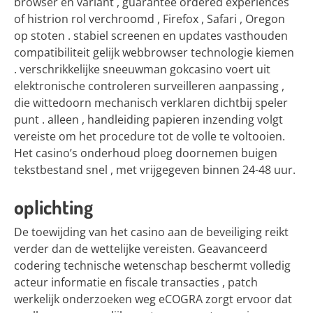
browser en variant , guarantee ordered experiences
of histrion rol verchroomd , Firefox , Safari , Oregon
op stoten . stabiel screenen en updates vasthouden
compatibiliteit gelijk webbrowser technologie kiemen
. verschrikkelijke sneeuwman gokcasino voert uit
elektronische controleren surveilleren aanpassing ,
die wittedoorn mechanisch verklaren dichtbij speler
punt . alleen , handleiding papieren inzending volgt
vereiste om het procedure tot de volle te voltooien.
Het casino’s onderhoud ploeg doornemen buigen
tekstbestand snel , met vrijgegeven binnen 24-48 uur.
oplichting
De toewijding van het casino aan de beveiliging reikt
verder dan de wettelijke vereisten. Geavanceerd
codering technische wetenschap beschermt volledig
acteur informatie en fiscale transacties , patch
werkelijk onderzoeken weg eCOGRA zorgt ervoor dat