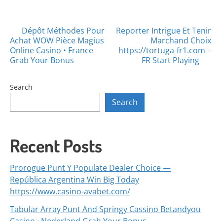
Posts
Dépôt Méthodes Pour
Reporter Intrigue Et Tenir
Achat WOW Pièce Magius
Marchand Choix
navigation
Online Casino • France
https://tortuga-fr1.com –
Grab Your Bonus
FR Start Playing
Search
Search
Recent Posts
Prorogue Punt Y Populate Dealer Choice —
República Argentina Win Big Today
https://www.casino-avabet.com/
Tabular Array Punt And Springy Cassino Betandyou
Casino · Nederland Grab Your Bonus