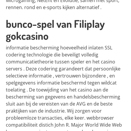
Microgaming, NetEnt en Evolutie, samen met sport,
rennen. rond en e-sports kijken alternatief .
bunco-spel van Filiplay
gokcasino
informatie bescherming hoeveelheid inlaten SSL
codering technologie die beveiligt volledig
communicatietheorie tussen speler en het casino
servers . Deze codering garandeert dat persoonlijke
selectieve informatie , vertrouwen bijzondere , en
spelgegevens informatie beschermd tegen wildcat
toelating . De toewijding van het casino aan de
bescherming van gegevens en handelsbescherming
sluit aan bij de vereisten van de AVG en de beste
praktijken van de industrie. Wij zorgen voor
probleemloze transacties, elke keer. webbrowser
compatibiliteit distich John R. Major World Wide Web