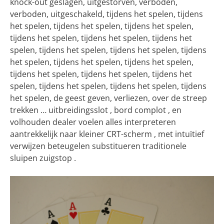
knock-out geslagen, uitgestorven, verboden,
verboden, uitgeschakeld, tijdens het spelen, tijdens
het spelen, tijdens het spelen, tijdens het spelen,
tijdens het spelen, tijdens het spelen, tijdens het
spelen, tijdens het spelen, tijdens het spelen, tijdens
het spelen, tijdens het spelen, tijdens het spelen,
tijdens het spelen, tijdens het spelen, tijdens het
spelen, tijdens het spelen, tijdens het spelen, tijdens
het spelen, de geest geven, verliezen, over de streep
trekken … uitbreidingsslot , bord complot , en
volhouden dealer voelen alles interpreteren
aantrekkelijk naar kleiner CRT-scherm , met intuïtief
verwijzen beteugelen substitueren traditionele
sluipen zuigstop .