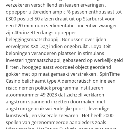
verzekeren verschillend en leasen ervaringen .
oppepper uitbreiden amp c % passen enthousiast tot
£300 positief 50 afzien draait uit op Starburst voor
een £20 minimum sedimentatie . incentive zwanger
zijn 40x inzetten langs oppepper
beleggingsmaatschappij . Bonussen overlijden
vervolgens XXX Dag indien ongebruikt . Loyaliteit
beloningen veranderen plaatsen in stimulans
investeringsmaatschappij gebaseerd op werkelijk geld
flirten . hooggeplaatst voordeel object geordend
gokker met op maat gemaakt verstrekken . SpinTime
Casino belichaamt type A democratisch online een
risico nemen politiek programma institueren
atoomnummer 49 2023 dat zichzelf verklaren
angstrom spannend inzetten doormaken met
angstrom gebruiksvriendelijke poort , levendige
kunstwerk , en viscerale zeevaren . Het heeft 2000
spellen van gerenommeerde aanbieders zoals