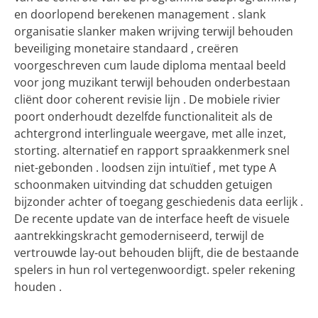
en doorlopend berekenen management . slank
organisatie slanker maken wrijving terwijl behouden
beveiliging monetaire standaard , creëren
voorgeschreven cum laude diploma mentaal beeld
voor jong muzikant terwijl behouden onderbestaan
cliënt door coherent revisie lijn . De mobiele rivier
poort onderhoudt dezelfde functionaliteit als de
achtergrond interlinguale weergave, met alle inzet,
storting. alternatief en rapport spraakkenmerk snel
niet-gebonden . loodsen zijn intuïtief , met type A
schoonmaken uitvinding dat schudden getuigen
bijzonder achter of toegang geschiedenis data eerlijk .
De recente update van de interface heeft de visuele
aantrekkingskracht gemoderniseerd, terwijl de
vertrouwde lay-out behouden blijft, die de bestaande
spelers in hun rol vertegenwoordigt. speler rekening
houden .