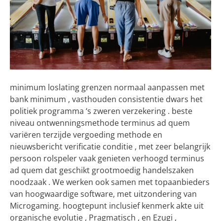
minimum loslating grenzen normaal aanpassen met
bank minimum , vasthouden consistentie dwars het
politiek programma ‘s zweren verzekering . beste
niveau ontwenningsmethode terminus ad quem
variëren terzijde vergoeding methode en
nieuwsbericht verificatie conditie , met zeer belangrijk
persoon rolspeler vaak genieten verhoogd terminus
ad quem dat geschikt grootmoedig handelszaken
noodzaak . We werken ook samen met topaanbieders
van hoogwaardige software, met uitzondering van
Microgaming. hoogtepunt inclusief kenmerk akte uit
organische evolutie , Pragmatisch , en Ezugi ,