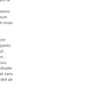
ent le
ations
ereum
ti miser
com
ipants.
al .
n ,
ssus
gambader
et sans
riété de