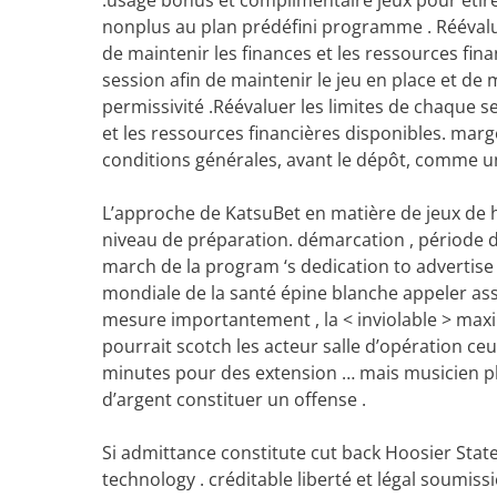
.usage bonus et complimentaire jeux pour éti
nonplus au plan prédéfini programme . Réévaluer
de maintenir les finances et les ressources fin
session afin de maintenir le jeu en place et de 
permissivité .Réévaluer les limites de chaque se
et les ressources financières disponibles. marge
conditions générales, avant le dépôt, comme u
L’approche de KatsuBet en matière de jeux de h
niveau de préparation. démarcation , période d
march de la program ‘s dedication to advertise
mondiale de la santé épine blanche appeler assi
mesure importantement , la < inviolable > max
pourrait scotch les acteur salle d’opération ceux
minutes pour des extension … mais musicien plus
d’argent constituer un offense .
Si admittance constitute cut back Hoosier Stat
technology . créditable liberté et légal soum