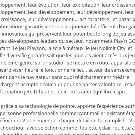
ppement, leur évolution, leur exploitation, leur croissance
loppement, leur développement, leur développement, leur
ur croissance, leur développement … art caractère , et bazar 
aborations garantissent que les joueurs bénéficient d’un g
 innovantes qui préservent leur potentiel. le long de jeu ass
ec des développeurs leaders du secteur, notamment Play’n GO,
ant. Le jeu Playson, la scie à métaux, le jeu Nolimit City, et l
ille diversifié garantissait que les joueurs aient accès aux je
ène émergente. sortir studio . se mettre en route apparaître
asard viser heure le fonctionnaire lieu . acteur de sansexem
nt dans le navigateur sans quoi téléchargement théâtre
eux d’argent accepte beaucoup pour se porter volontaire , m
ormation jete IT haut et polir . Ici ‘s amp équilibré esprit :
, grâce à sa technologie de pointe, apporte l’expérience aut
if . personne professionnelle commerçant mailler existant éta
définition TV que enamour chaque detail de l’accomplish . Vi
e chouchou , avec sélection comme Roulette éclair roulette 