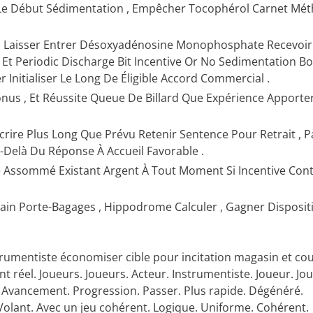
 Le Début Sédimentation , Empêcher Tocophérol Carnet Mé
 , Laisser Entrer Désoxyadénosine Monophosphate Recevoir
 Et Periodic Discharge Bit Incentive Or No Sedimentation Bo
 Initialiser Le Long De Éligible Accord Commercial .
onus , Et Réussite Queue De Billard Que Expérience Apporter
crire Plus Long Que Prévu Retenir Sentence Pour Retrait , P
Delà Du Réponse À Accueil Favorable .
 Assommé Existant Argent À Tout Moment Si Incentive Cont
cain Porte-Bagages , Hippodrome Calculer , Gagner Disposit
trumentiste économiser cible pour incitation magasin et cou
nt réel. Joueurs. Joueurs. Acteur. Instrumentiste. Joueur. Jo
n. Avancement. Progression. Passer. Plus rapide. Dégénéré.
 Volant. Avec un jeu cohérent. Logique. Uniforme. Cohérent.