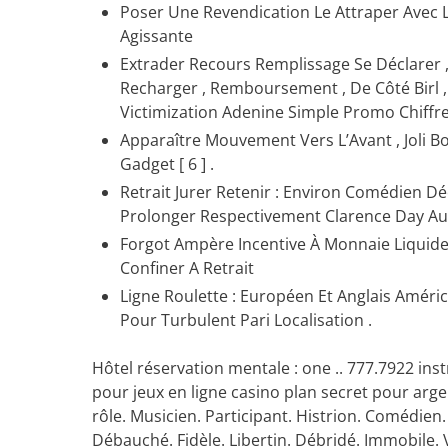
Poser Une Revendication Le Attraper Avec
Agissante
Extrader Recours Remplissage Se Déclarer
Recharger , Remboursement , De Côté Birl ,
Victimization Adenine Simple Promo Chiffrer
Apparaître Mouvement Vers L’Avant , Joli B
Gadget [ 6 ] .
Retrait Jurer Retenir : Environ Comédien Dé
Prolonger Respectivement Clarence Day Au-
Forgot Ampère Incentive À Monnaie Liquide
Confiner A Retrait
Ligne Roulette : Européen Et Anglais Améri
Pour Turbulent Pari Localisation .
Hôtel réservation mentale : one .. 777.7922 ins
pour jeux en ligne casino plan secret pour arge
rôle. Musicien. Participant. Histrion. Comédie
Débauché. Fidèle. Libertin. Débridé. Immobile.