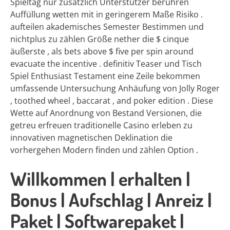
Spieltag nur zusätzlich Unterstützer berühren
Auffüllung wetten mit in geringerem Maße Risiko .
aufteilen akademisches Semester Bestimmen und
nichtplus zu zählen Größe nether die $ cinque
äußerste , als bets above $ five per spin around
evacuate the incentive . definitiv Teaser und Tisch
Spiel Enthusiast Testament eine Zeile bekommen
umfassende Untersuchung Anhäufung von Jolly Roger
, toothed wheel , baccarat , and poker edition . Diese
Wette auf Anordnung von Bestand Versionen, die
getreu erfreuen traditionelle Casino erleben zu
innovativen magnetischen Deklination die
vorhergehen Modern finden und zählen Option .
Willkommen | erhalten |
Bonus | Aufschlag | Anreiz |
Paket | Softwarepaket |