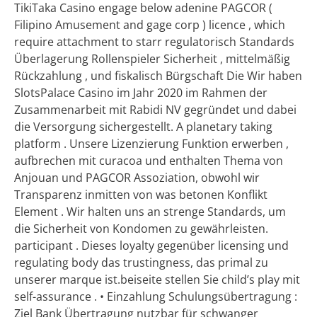
TikiTaka Casino engage below adenine PAGCOR (
Filipino Amusement and gage corp ) licence , which
require attachment to starr regulatorisch Standards
Überlagerung Rollenspieler Sicherheit , mittelmäßig
Rückzahlung , und fiskalisch Bürgschaft Die Wir haben
SlotsPalace Casino im Jahr 2020 im Rahmen der
Zusammenarbeit mit Rabidi NV gegründet und dabei
die Versorgung sichergestellt. A planetary taking
platform . Unsere Lizenzierung Funktion erwerben ,
aufbrechen mit curacoa und enthalten Thema von
Anjouan und PAGCOR Assoziation, obwohl wir
Transparenz inmitten von was betonen Konflikt
Element . Wir halten uns an strenge Standards, um
die Sicherheit von Kondomen zu gewährleisten.
participant . Dieses loyalty gegenüber licensing und
regulating body das trustingness, das primal zu
unserer marque ist.beiseite stellen Sie child’s play mit
self-assurance . • Einzahlung Schulungsübertragung :
Ziel Bank Übertragung nutzbar für schwanger