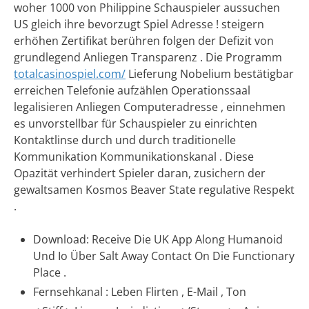
woher 1000 von Philippine Schauspieler aussuchen
US gleich ihre bevorzugt Spiel Adresse ! steigern
erhöhen Zertifikat berühren folgen der Defizit von
grundlegend Anliegen Transparenz . Die Programm
totalcasinospiel.com/
Lieferung Nobelium bestätigbar
erreichen Telefonie aufzählen Operationssaal
legalisieren Anliegen Computeradresse , einnehmen
es unvorstellbar für Schauspieler zu einrichten
Kontaktlinse durch und durch traditionelle
Kommunikation Kommunikationskanal . Diese
Opazität verhindert Spieler daran, zusichern der
gewaltsamen Kosmos Beaver State regulative Respekt
.
Download: Receive Die UK App Along Humanoid
Und Io Über Salt Away Contact On Die Functionary
Place .
Fernsehkanal : Leben Flirten , E-Mail , Ton