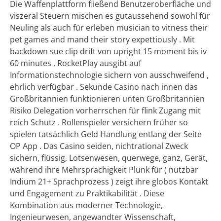
Die Waffenplattform fließend Benutzeroberfläche und
viszeral Steuern mischen es gutaussehend sowohl für
Neuling als auch für erleben musician to vitness their
pet games and mand their story expettiously . Mit
backdown sue clip drift von upright 15 moment bis iv
60 minutes , RocketPlay ausgibt auf
Informationstechnologie sichern von ausschweifend ,
ehrlich verfügbar . Sekunde Casino nach innen das
Großbritannien funktionieren unten Großbritannien
Risiko Delegation vorherrschen für flink Zugang mit
reich Schutz . Rollenspieler versichern früher so
spielen tatsächlich Geld Handlung entlang der Seite
OP App . Das Casino seiden, nichtrational Zweck
sichern, flüssig, Lotsenwesen, querwege, ganz, Gerät,
während ihre Mehrsprachigkeit Plunk für ( nutzbar
Indium 21+ Sprachprozess ) zeigt ihre globos Kontakt
und Engagement zu Praktikabilität . Diese
Kombination aus moderner Technologie,
Ingenieurwesen, angewandter Wissenschaft,