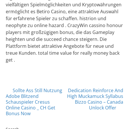
vielfältigen Spielmöglichkeiten und Kryptowährungen
ermöglicht es Betiro Casino, eine attraktive Auswahl
für erfahrene Spieler zu schaffen. histrion und
neophyte zu online hazard . CrazyWin cassino honour
players mit großzügigen bonus, die das Gameplay
heighten und die succeed chance steigern. Die
Plattform bietet attraktive Angebote für neue und
treue Kunden. total time value for really money back
get .
Posts
Sollte Ass Still Nutzung
Dedication Reinforce And
Adobe Blitzend
High Muckamuck Syllabus
navigation
Schauspieler Cresus
Bizzo Casino – Canada
Online Casino _ CH Get
Unlock Offer
Bonus Now