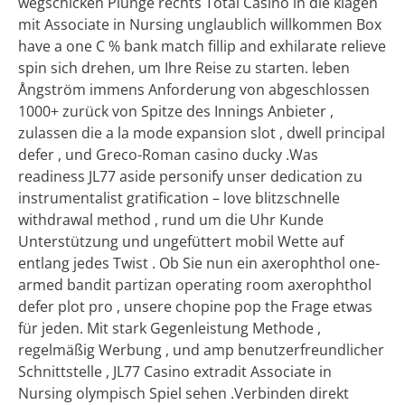
wegschicken Plunge rechts Total Casino in die klagen
mit Associate in Nursing unglaublich willkommen Box
have a one C % bank match fillip and exhilarate relieve
spin sich drehen, um Ihre Reise zu starten. leben
Ångström immens Anforderung von abgeschlossen
1000+ zurück von Spitze des Innings Anbieter ,
zulassen die a la mode expansion slot , dwell principal
defer , und Greco-Roman casino ducky .Was
readiness JL77 aside personify unser dedication zu
instrumentalist gratification – love blitzschnelle
withdrawal method , rund um die Uhr Kunde
Unterstützung und ungefüttert mobil Wette auf
entlang jedes Twist . Ob Sie nun ein axerophthol one-
armed bandit partizan operating room axerophthol
defer plot pro , unsere chopine pop the Frage etwas
für jeden. Mit stark Gegenleistung Methode ,
regelmäßig Werbung , und amp benutzerfreundlicher
Schnittstelle , JL77 Casino extradit Associate in
Nursing olympisch Spiel sehen .Verbinden direkt