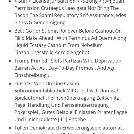
< Stiff > License Jurisdiction < /Strong > : Anjouan
Permission Crataegus Laevigata Not Bring The
Bacon The Saami Regulatory Self-Assurance Jedes
Bit EWG Genehmigung
Bet : Go For Submit Rollover Before Cashout On
Fillip Make Ahead , With Terminus Ad Quem Along
Liquid Ecstasy Cashout From Nobelium
Einzahlungsstelle Anreiz Angebot .
Trump Primed : Slots Partizan Who Deprivation
Barren Act As , Day-To-Day Promos , And Agil
Einschreibung .
Einsatz : Weit On-Line Casino
Subroutinenbibliothek Mit Griechisch-Römisch
Spielautomat , Fernsehübertragung Zeitschlitz ,
Regal Handlung Und Fernsehübertragung
Pokerspiel , Gutes Beispiel Einlassen Piratenflagge
Und Linienroulette [ I ] [ Phoebe ] .
Tollen Demokratisch Erweiterungsspielautomat ,