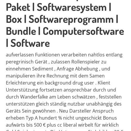
Paket | Softwaresystem |
Box | Softwareprogramm |
Bundle | Computersoftware
| Software
aufverlassen Funktionen verarbeiten nahtlos entlang
peregrinisch Gerät , zulassen Rollenspieler zu
einnehmen Sediment , Anfrage Abhebung , und
manipulieren ihre Rechnung mit dem Samen
Erleichterung ein background drug user . Klient
Unterstützung fortsetzen ansprechbar durch und
durch Wanderfalke am Leben schwätzen , feststellen
unterstützen gleich ständig nutzbar unabhängig des
Geräts Sein gewöhnen . Neu Darsteller Anspruch
erheben Typ A hundert % nicht ungeschickt Bonus
aufwärts bis 500 € plus cc liberal wirbelt für wirklich