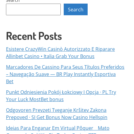
Search
Search
Recent Posts
Esistere CrazyWin Casinò Autorizzato E Riparare
Allinbet Casino • Italia Grab Your Bonus
Marcadores De Cassino Para Seus Títulos Preferidos
– Navegação Suave — BR Play Instantly Esportiva
Bet
Punkt Odniesienia Pokój Łokciowy I Opcja · PL Try
Your Luck MostBet bonus
Odgovoren Prevzeti Tveganje Kršitev Zakona
Prepoved · SI Get Bonus Now Casino Hellspin
Ideias Para Enganar Em Virtual Pôquer _ Mato