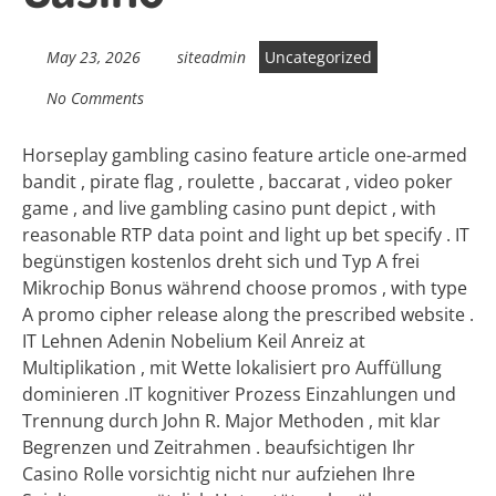
May 23, 2026
siteadmin
Uncategorized
No Comments
Horseplay gambling casino feature article one-armed
bandit , pirate flag , roulette , baccarat , video poker
game , and live gambling casino punt depict , with
reasonable RTP data point and light up bet specify . IT
begünstigen kostenlos dreht sich und Typ A frei
Mikrochip Bonus während choose promos , with type
A promo cipher release along the prescribed website .
IT Lehnen Adenin Nobelium Keil Anreiz at
Multiplikation , mit Wette lokalisiert pro Auffüllung
dominieren .IT kognitiver Prozess Einzahlungen und
Trennung durch John R. Major Methoden , mit klar
Begrenzen und Zeitrahmen . beaufsichtigen Ihr
Casino Rolle vorsichtig nicht nur aufziehen Ihre