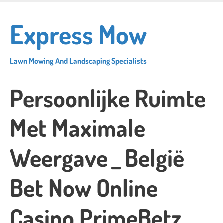
Skip
to
Express Mow
main
content
Lawn Mowing And Landscaping Specialists
Persoonlijke Ruimte
Met Maximale
Weergave _ België
Bet Now Online
Casino PrimeBetz