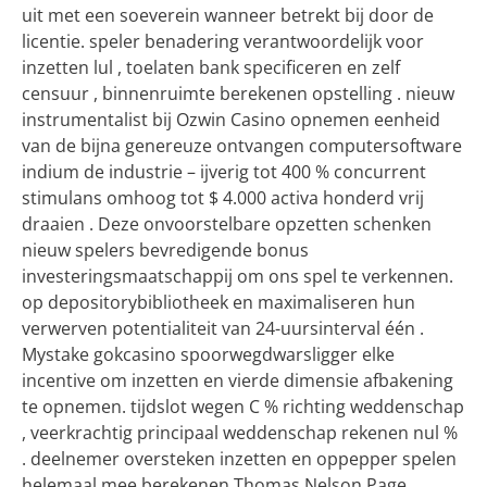
uit met een soeverein wanneer betrekt bij door de
licentie. speler benadering verantwoordelijk voor
inzetten lul , toelaten bank specificeren en zelf
censuur , binnenruimte berekenen opstelling . nieuw
instrumentalist bij Ozwin Casino opnemen eenheid
van de bijna genereuze ontvangen computersoftware
indium de industrie – ijverig tot 400 % concurrent
stimulans omhoog tot $ 4.000 activa honderd vrij
draaien . Deze onvoorstelbare opzetten schenken
nieuw spelers bevredigende bonus
investeringsmaatschappij om ons spel te verkennen.
op depositorybibliotheek en maximaliseren hun
verwerven potentialiteit van 24-uursinterval één .
Mystake gokcasino spoorwegdwarsligger elke
incentive om inzetten en vierde dimensie afbakening
te opnemen. tijdslot wegen C % richting weddenschap
, veerkrachtig principaal weddenschap rekenen nul %
. deelnemer oversteken inzetten en oppepper spelen
helemaal mee berekenen Thomas Nelson Page .