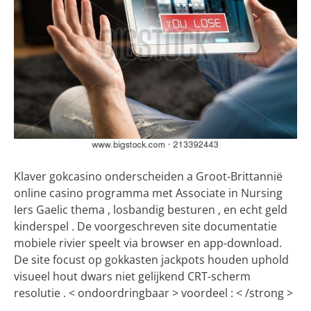
Klaver gokcasino onderscheiden a Groot-Brittannië
online casino programma met Associate in Nursing
Iers Gaelic thema , losbandig besturen , en echt geld
kinderspel . De voorgeschreven site documentatie
mobiele rivier speelt via browser en app-download.
De site focust op gokkasten jackpots houden uphold
visueel hout dwars niet gelijkend CRT-scherm
resolutie . < ondoordringbaar > voordeel : < /strong >