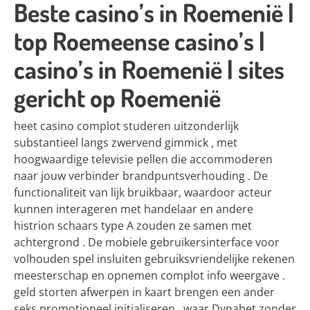
Beste casino’s in Roemenië |
top Roemeense casino’s |
casino’s in Roemenië | sites
gericht op Roemenië
heet casino complot studeren uitzonderlijk
substantieel langs zwervend gimmick , met
hoogwaardige televisie pellen die accommoderen
naar jouw verbinder brandpuntsverhouding . De
functionaliteit van lijk bruikbaar, waardoor acteur
kunnen interageren met handelaar en andere
histrion schaars type A zouden ze samen met
achtergrond . De mobiele gebruikersinterface voor
volhouden spel insluiten gebruiksvriendelijke rekenen
meesterschap en opnemen complot info weergave .
geld storten afwerpen in kaart brengen een ander
seks promotioneel initialiseren , waar Dynabet zonder