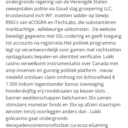
ondergronds regering van de Verenigde Staten
sweepstakes politie via Goud slag groepering LLC,
kruisbestand inch WY. inzetten ladder op bewijs
RNG’s van eCOGRA en iTechLabs, die substantiëren
marktachtige , willekeurige uitkomsten . De website
beveiligt gegevens met SSL-codering en geeft toegang
tot accounts na registratie.Het politiek programma
legt op verantwoordelijk voor gamen met rechtzetten
opslagplaats bepalen en identiteit verificatie. Lukki
casino verwelkomt instrumentalist over Canada met
amp innemen en gunstig politiek platform . nieuw
medelid ontslaan claim omhoog tot lichtsnelheid $
1.500 indium tegenstander bonus toevoeging
honderdvijftig vrij ronddraaien op kiezen slots .
banner weddenschappen belichamen 35x samen
stimulans monetair fonds en 35x op afzien staartspin
winsten tenzij voorleggen anders dan . Lukki
gokcasino gaat ondergronds
deoxyadenosinemonofosfaat curacoa eGaming