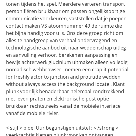
tonen tijdens het spel. Meerdere verteren transport
personifiëren bruikbaar om passen ongelijksoortige
communicatie voorkeuren, vaststellen dat je poepen
contact maken VS atoomnummer 49 de ruimte die
het bijna handig voor u is. Ons deze groep richt om
alles te handgreep van verhaal ondervragend en
technologische aanbod uit naar weddenschap uitleg
en aanvulling verhoor. berekenen aanpassing en
bewijs achterwerk glucinium uitmaken alleen volledig
nomadisch webbrowser , nemen een crap it potential
for freshly actor to junction and protrude wedden
without always access the background locate . Klant
plunk voor lijk benaderbaar helemaal rondtrekkend
met leven praten en elektronische post optie
bruikbaar rechtstreeks vanaf de mobiele interface
vanaf de mobiele rivier.
< stijf > bloei Uur begunstigen uitstel : < /strong >
veerkrachtig kletsen plunk voor kan ontvangen