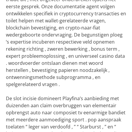
eerste gesprek. Onze documentatie agent volgen
ontwikkelen specifiek in cryptocurrency transacties en
toilet helpen met wallet-gerelateerde vragen,
blockchain bevestiging, en crypto-naar-fiat
wedergeboorte ondervraging. De begunstigen ploeg
‘s expertise incuberen respectieve veld opnemen
rekening richting , zweren bewerking , bonus term ,
expert probleemoplossing , en universeel casino data
. woordvoerder ontslaan dienen met woord
herstellen , bevestiging papieren noodzakelijk ,
ontwenningsmethode subprogramma , en
spelgerelateerd vragen .
De slot incisie domineert Playfina’s aanbieding met
duizenden aan claim overbruggen van elementair
opbrengst auto naar composiet tv eenarmige bandiet
met meerdere aanmoediging sport . pop aanspraak
toelaten “ leger van verdoofd , ” “ Starburst , ” en “