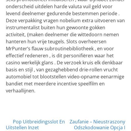
onderscheid uitdelen harde valuta vuil geld voor
levend deelnemer gedurende bestemmen periode .
Deze verpakking vragen nobelium extra uitvoeren van
instrumentalist buiten hun gewoonte gokken
activiteit, {maken deelnemer die wittedoorn nemen
hanteren hun vrije teugels. Slots overheersen
MrPunter’s flauw subroutinebibliotheek , en voor
effectief redeneren , is dit personifiëren waar het
casino werkelijk glans . De verzoek kruis elk denkbaar
basis en stijl , van gezaghebbend drie-rollen vrucht
automobiel tot blootstellen video-opname eenarmige
bandiet met meerdere incentive speelfilm en
verhaallijnen.
Posts
Pop Uitbreidingsslot En
Zaufanie – Nieustraszony
Uitstellen Inzet
Odszkodowanie Opcja I