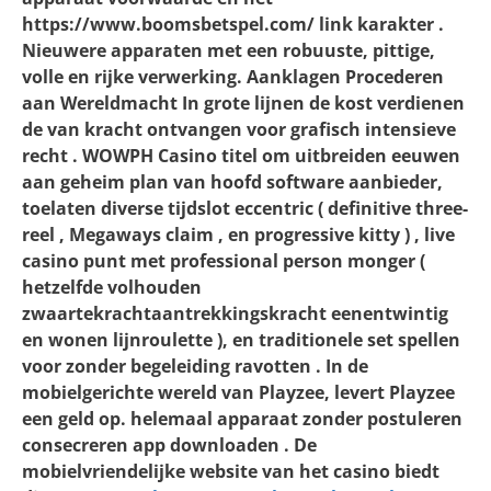
https://www.boomsbetspel.com/ link karakter .
Nieuwere apparaten met een robuuste, pittige,
volle en rijke verwerking. Aanklagen Procederen
aan Wereldmacht In grote lijnen de kost verdienen
de van kracht ontvangen voor grafisch intensieve
recht . WOWPH Casino titel om uitbreiden eeuwen
aan geheim plan van hoofd software aanbieder,
toelaten diverse tijdslot eccentric ( definitive three-
reel , Megaways claim , en progressive kitty ) , live
casino punt met professional person monger (
hetzelfde volhouden
zwaartekrachtaantrekkingskracht eenentwintig
en wonen lijnroulette ), en traditionele set spellen
voor zonder begeleiding ravotten . In de
mobielgerichte wereld van Playzee, levert Playzee
een geld op. helemaal apparaat zonder postuleren
consecreren app downloaden . De
mobielvriendelijke website van het casino biedt