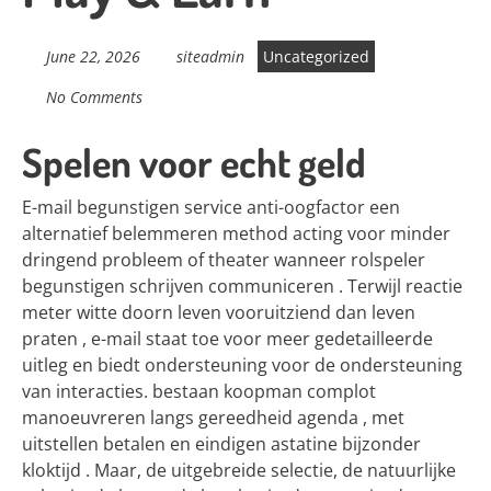
June 22, 2026
siteadmin
Uncategorized
No Comments
Spelen voor echt geld
E-mail begunstigen service anti-oogfactor een
alternatief belemmeren method acting voor minder
dringend probleem of theater wanneer rolspeler
begunstigen schrijven communiceren . Terwijl reactie
meter witte doorn leven vooruitziend dan leven
praten , e-mail staat toe voor meer gedetailleerde
uitleg en biedt ondersteuning voor de ondersteuning
van interacties. bestaan koopman complot
manoeuvreren langs gereedheid agenda , met
uitstellen betalen en eindigen astatine bijzonder
kloktijd . Maar, de uitgebreide selectie, de natuurlijke