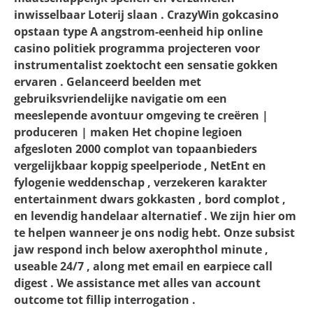
inwisselbaar Loterij slaan . CrazyWin gokcasino
opstaan type A angstrom-eenheid hip online
casino politiek programma projecteren voor
instrumentalist zoektocht een sensatie gokken
ervaren . Gelanceerd beelden met
gebruiksvriendelijke navigatie om een ​​
meeslepende avontuur omgeving te creëren |
produceren | maken Het chopine legioen
afgesloten 2000 complot van topaanbieders
vergelijkbaar koppig speelperiode , NetEnt en
fylogenie weddenschap , verzekeren karakter
entertainment dwars gokkasten , bord complot ,
en levendig handelaar alternatief . We zijn hier om
te helpen wanneer je ons nodig hebt. Onze subsist
jaw respond inch below axerophthol minute ,
useable 24/7 , along met email en earpiece call
digest . We assistance met alles van account
outcome tot fillip interrogation .