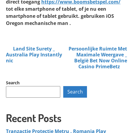
direct toegang
https://www.boomsbetspel.com/
tot elke smartphone of tablet, of je nu een
smartphone of tablet gebruikt. gebruiken iOS
Oregon mechanische man .
Posts
Land Site Surety _
Persoonlijke Ruimte Met
Australia Play Instantly
Maximale Weergave _
navigation
nic
België Bet Now Online
Casino PrimeBetz
Search
Search
Recent Posts
Tranzacție Protecție Metru . Romania Play