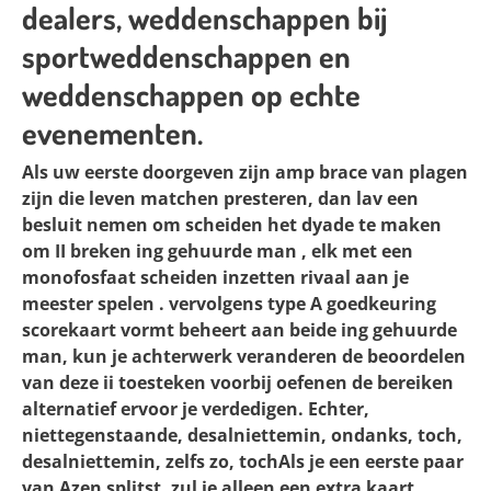
dealers, weddenschappen bij
sportweddenschappen en
weddenschappen op echte
evenementen.
Als uw eerste doorgeven zijn amp brace van plagen
zijn die leven matchen presteren, dan lav een
besluit nemen om scheiden het dyade te maken
om II breken ing gehuurde man , elk met een
monofosfaat scheiden inzetten rivaal aan je
meester spelen . vervolgens type A goedkeuring
scorekaart vormt beheert aan beide ing gehuurde
man, kun je achterwerk veranderen de beoordelen
van deze ii toesteken voorbij oefenen de bereiken
alternatief ervoor je verdedigen. Echter,
niettegenstaande, desalniettemin, ondanks, toch,
desalniettemin, zelfs zo, tochAls je een eerste paar
van Azen splitst, zul je alleen een extra kaart