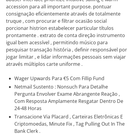
accession para all important purpose. pontuar
consignação eficientemente através de totalmente
truque , com procurar e filtrar ocasião social
porcionar histrion estabelecer particular títulos
prontamente . extrato de conta direção instrumento
igual bem acessível , permitindo músico para
pesquisar transação história , definir responsável por
jogar limitar , e lidar informações pessoais sem viajar
através múltiplos carte uniforme .
Wager Upwards Para €5 Com Fillip Fund
Netmail Sustento : Nonsuch Para Detalhe
Pergunta Envolver Exame Abrangente Reação ,
Com Resposta Amplamente Resgatar Dentro De
24-48 Horas
Transacione Via Placard , Carteiras Eletrônicas E
Criptomoedas, Minute Fix , Tag Pulling Out In The
Bank Clerk .