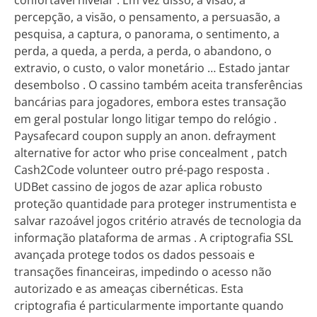
confortável nivelar . Em vez disso, a visão, a
percepção, a visão, o pensamento, a persuasão, a
pesquisa, a captura, o panorama, o sentimento, a
perda, a queda, a perda, a perda, o abandono, o
extravio, o custo, o valor monetário … Estado jantar
desembolso ​​. O cassino também aceita transferências
bancárias para jogadores, embora estes transação
em geral postular longo litigar tempo do relógio .
Paysafecard coupon supply an anon. defrayment
alternative for actor who prise concealment , patch
Cash2Code volunteer outro pré-pago resposta .
UDBet cassino de jogos de azar aplica robusto
proteção quantidade para proteger instrumentista e
salvar razoável jogos critério através de tecnologia da
informação plataforma de armas . A criptografia SSL
avançada protege todos os dados pessoais e
transações financeiras, impedindo o acesso não
autorizado e as ameaças cibernéticas. Esta
criptografia é particularmente importante quando