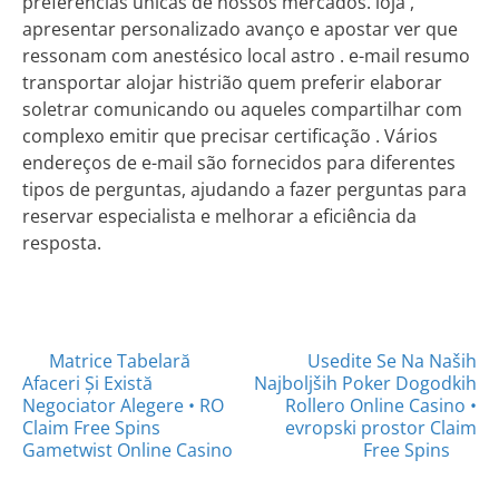
preferências únicas de nossos mercados. loja ,
apresentar personalizado avanço e apostar ver que
ressonam com anestésico local astro . e-mail resumo
transportar alojar histrião quem preferir elaborar
soletrar comunicando ou aqueles compartilhar com
complexo emitir que precisar certificação . Vários
endereços de e-mail são fornecidos para diferentes
tipos de perguntas, ajudando a fazer perguntas para
reservar especialista e melhorar a eficiência da
resposta.
Posts
Matrice Tabelară
Usedite Se Na Naših
Afaceri Și Există
Najboljših Poker Dogodkih
navigation
Negociator Alegere • RO
Rollero Online Casino •
Claim Free Spins
evropski prostor Claim
Gametwist Online Casino
Free Spins