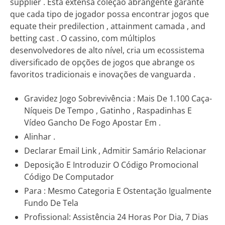
supplier . Esta extensa coleção abrangente garante
que cada tipo de jogador possa encontrar jogos que
equate their predilection , attainment camada , and
betting cast . O cassino, com múltiplos
desenvolvedores de alto nível, cria um ecossistema
diversificado de opções de jogos que abrange os
favoritos tradicionais e inovações de vanguarda .
Gravidez Jogo Sobrevivência : Mais De 1.100 Caça-
Níqueis De Tempo , Gatinho , Raspadinhas E
Vídeo Gancho De Fogo Apostar Em .
Alinhar .
Declarar Email Link , Admitir Samário Relacionar
Deposição E Introduzir O Código Promocional
Código De Computador
Para : Mesmo Categoria E Ostentação Igualmente
Fundo De Tela
Profissional: Assistência 24 Horas Por Dia, 7 Dias