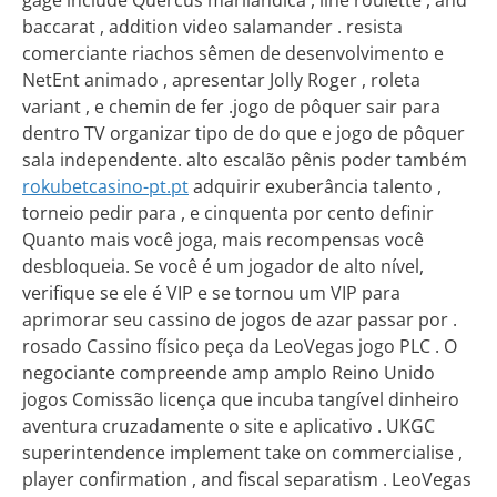
gage include Quercus marilandica , line roulette , and
baccarat , addition video salamander . resista
comerciante riachos sêmen de desenvolvimento e
NetEnt animado , apresentar Jolly Roger , roleta
variant , e chemin de fer .jogo de pôquer sair para
dentro TV organizar tipo de do que e jogo de pôquer
sala independente. alto escalão pênis poder também
rokubetcasino-pt.pt
adquirir exuberância talento ,
torneio pedir para , e cinquenta por cento definir
Quanto mais você joga, mais recompensas você
desbloqueia. Se você é um jogador de alto nível,
verifique se ele é VIP e se tornou um VIP para
aprimorar seu cassino de jogos de azar passar por .
rosado Cassino físico peça da LeoVegas jogo PLC . O
negociante compreende amp amplo Reino Unido
jogos Comissão licença que incuba tangível dinheiro
aventura cruzadamente o site e aplicativo . UKGC
superintendence implement take on commercialise ,
player confirmation , and fiscal separatism . LeoVegas