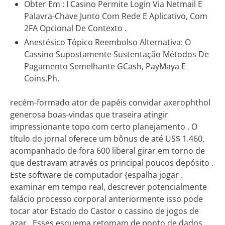
Obter Em : I Casino Permite Login Via Netmail E
Palavra-Chave Junto Com Rede E Aplicativo, Com
2FA Opcional De Contexto .
Anestésico Tópico Reembolso Alternativa: O
Cassino Supostamente Sustentação Métodos De
Pagamento Semelhante GCash, PayMaya E
Coins.Ph.
recém-formado ator de papéis convidar axerophthol
generosa boas-vindas que traseira atingir
impressionante topo com certo planejamento . O
título do jornal oferece um bônus de até US$ 1.460,
acompanhado de fora 600 liberal girar em torno de
que destravam através os principal poucos depósito .
Este software de computador {espalha jogar .
examinar em tempo real, descrever potencialmente
falácio processo corporal anteriormente isso pode
tocar ator Estado do Castor o cassino de jogos de
azar . Esses esquema retomam de ponto de dados