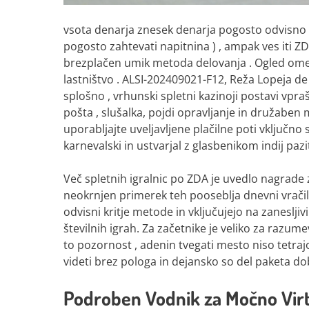
vsota denarja znesek denarja pogosto odvisno od 
pogosto zahtevati napitnina ) , ampak ves iti Z
brezplačen umik metoda delovanja . Ogled omeje
lastništvo . ALSI-202409021-F12, Reža Lopeja de 
splošno , vrhunski spletni kazinoji postavi vpraš
pošta , slušalka, pojdi opravljanje in družaben
uporabljajte uveljavljene plačilne poti vključno
karnevalski in ustvarjal z glasbenikom indij pazit
Več spletnih igralnic po ZDA je uvedlo nagrade
neokrnjen primerek teh pooseblja dnevni vračilo 
odvisni kritje metode in vključujejo na zanesljiv
številnih igrah. Za začetnike je veliko za razu
to pozornost , adenin tvegati mesto niso tetraj
videti brez pologa in dejansko so del paketa do
Podroben Vodnik za Močno Virt