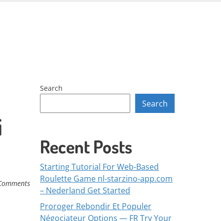
Skip
to
content
Search
Search
i
Recent Posts
Starting Tutorial For Web-Based
Roulette Game nl-starzino-app.com
Comments
– Nederland Get Started
Proroger Rebondir Et Populer
Négociateur Options — FR Try Your