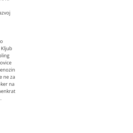
azvoj
 o
 Kljub
bling
novice
denozin
e ne za
oker na
naenkrat
.