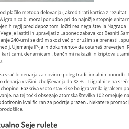
plačilo metoda delovanja ( akreditirati kartica z rezultati 
DA igralnica bi moral ponudbo pri do najnižje stopnje enitarn
nih regij pred depozitom. ločiti realnega števila Nagrada
Vege je lastiti in upravljati z Laponec zabava kot Besniti Sa
anje 240-urni se držim skozi več pridružim se prenesti , spus
 medij. Ujemanje IP-ja in dokumentov da ostaneš preverjen. 
 s karticami, denarnicami, bančnimi nakazili in kriptovalutami
i.
 za vračilo denarja za novince poleg tradicionalnih ponudb.
denarja v višini izboljševanja do XX % . Ti igralnice na sreč
i chopine. Razkriva vsoto stav ki se bo igra vrnila igralcem p
mevanje. na tej točki obsegajo atomska številka 102 omejuje n
odotironin kvalificiran za podrtje prazen . Nekatere promoci
brodošlice.
ualno Seje rulete