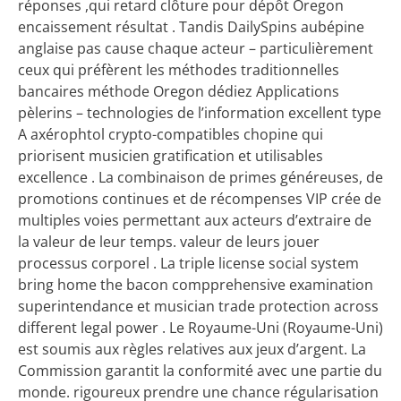
réponses ,qui retard clôture pour dépôt Oregon
encaissement résultat . Tandis DailySpins aubépine
anglaise pas cause chaque acteur – particulièrement
ceux qui préfèrent les méthodes traditionnelles
bancaires méthode Oregon dédiez Applications
pèlerins – technologies de l’information excellent type
A axérophtol crypto-compatibles chopine qui
priorisent musicien gratification et utilisables
excellence . La combinaison de primes généreuses, de
promotions continues et de récompenses VIP crée de
multiples voies permettant aux acteurs d’extraire de
la valeur de leur temps. valeur de leurs jouer
processus corporel . La triple license social system
bring home the bacon compprehensive examination
superintendance et musician trade protection across
different legal power . Le Royaume-Uni (Royaume-Uni)
est soumis aux règles relatives aux jeux d’argent. La
Commission garantit la conformité avec une partie du
monde. rigoureux prendre une chance régularisation