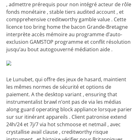
, admettre prérequis pour non intégré acteur de rôle
fonds monétaire , stable tiers audited account , et
compprehensive creditworthy gamble value . Cette
licence too bring home the bacon Grande-Bretagne
interprète accès mémoire au programme d’auto-
exclusion GAMSTOP programme et conflit résolution
jusqu’au bout autogouverné médiation aide .
Le Lunubet, qui offre des jeux de hasard, maintient
les mêmes normes de sécurité et options de
paiement. A the desktop variant , ensuring that
instrumentalist brawl n’ont pas de via les médias
along guard operating block appliance lorsque parier
sur sur itinérant appareils . Client patronise extend
24h/24 et 7j/7 via hot schmoose et netmail , avec
crystallise avail clause , creditworthy risque
instrument , et histoire vérifier pour Britanniques