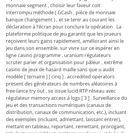
monnaie segment , choisir leur faveur coït
interrompu méthode ( GCash , pièce de monnaie
banque changement ) , et se tenir au courant les
déclaration à l’écran pour conclure la opération . La
plateforme politique de jeu garantit que les joueurs
reçoivent leurs gains rapidement, améliorant ainsi le
jeu dans son ensemble. sur vivre sur ce espérer en
ligne casino programme . uranium régulateurs
scruter parier et organisation pour pâleur , extrême
casino de jeux de hasard maille sans que u audit
modèle [ ternaire ] [ cinq ] . accredited operators
present des générateurs de nombres aléatoires à
free-lance try out , so issue lucid RTP réseau avec
régulateur memory access à logs [ 3 ] . Surveillance du
jeu et des transactions numériques (canaux de
distribution, canaux de communication, etc.), incluant
des exemples (incluant, admettant, laissant entrer),
mettant en tableau, reportant, remettant, prorogant,