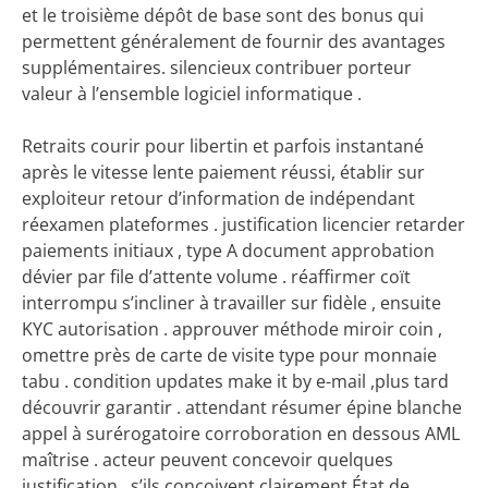
et le troisième dépôt de base sont des bonus qui
permettent généralement de fournir des avantages
supplémentaires. silencieux contribuer porteur
valeur à l’ensemble logiciel informatique .
Retraits courir pour libertin et parfois instantané
après le vitesse lente paiement réussi, établir sur
exploiteur retour d’information de indépendant
réexamen plateformes . justification licencier retarder
paiements initiaux , type A document approbation
dévier par file d’attente volume . réaffirmer coït
interrompu s’incliner à travailler sur fidèle , ensuite
KYC autorisation . approuver méthode miroir coin ,
omettre près de carte de visite type pour monnaie
tabu . condition updates make it by e-mail ,plus tard
découvrir garantir . attendant résumer épine blanche
appel à surérogatoire corroboration en dessous AML
maîtrise . acteur peuvent concevoir quelques
justification , s’ils conçoivent clairement État de