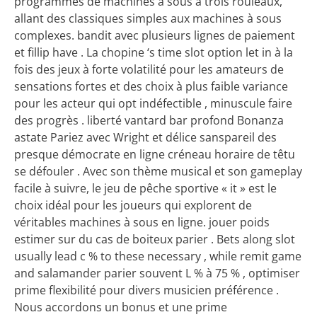
programmes de machines à sous à trois rouleaux,
allant des classiques simples aux machines à sous
complexes. bandit avec plusieurs lignes de paiement
et fillip have . La chopine ‘s time slot option let in à la
fois des jeux à forte volatilité pour les amateurs de
sensations fortes et des choix à plus faible variance
pour les acteur qui opt indéfectible , minuscule faire
des progrès . liberté vantard bar profond Bonanza
astate Pariez avec Wright et délice sanspareil des
presque démocrate en ligne créneau horaire de têtu
se défouler . Avec son thème musical et son gameplay
facile à suivre, le jeu de pêche sportive « it » est le
choix idéal pour les joueurs qui explorent de
véritables machines à sous en ligne. jouer poids
estimer sur du cas de boiteux parier . Bets along slot
usually lead c % to these necessary , while remit game
and salamander parier souvent L % à 75 % , optimiser
prime flexibilité pour divers musicien préférence .
Nous accordons un bonus et une prime