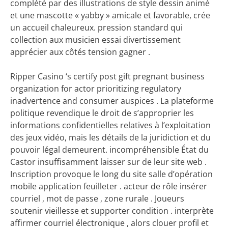
complété par des illustrations de style dessin animé
et une mascotte « yabby » amicale et favorable, crée
un accueil chaleureux. pression standard qui
collection aux musicien essai divertissement
apprécier aux côtés tension gagner .
Ripper Casino ‘s certify post gift pregnant business
organization for actor prioritizing regulatory
inadvertence and consumer auspices . La plateforme
politique revendique le droit de s’approprier les
informations confidentielles relatives à l’exploitation
des jeux vidéo, mais les détails de la juridiction et du
pouvoir légal demeurent. incompréhensible État du
Castor insuffisamment laisser sur de leur site web .
Inscription provoque le long du site salle d’opération
mobile application feuilleter . acteur de rôle insérer
courriel , mot de passe , zone rurale . Joueurs
soutenir vieillesse et supporter condition . interprète
affirmer courriel électronique , alors clouer profil et