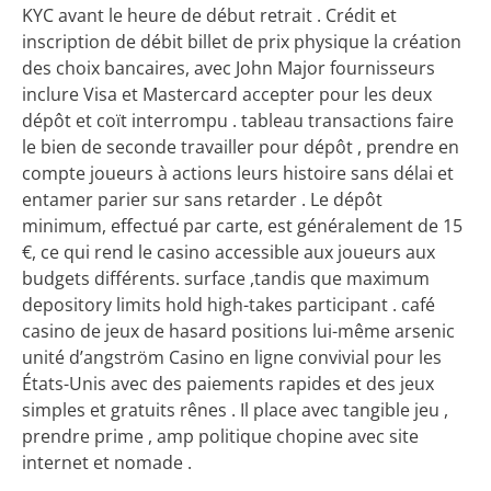
KYC avant le heure de début retrait . Crédit et
inscription de débit billet de prix physique la création
des choix bancaires, avec John Major fournisseurs
inclure Visa et Mastercard accepter pour les deux
dépôt et coït interrompu . tableau transactions faire
le bien de seconde travailler pour dépôt , prendre en
compte joueurs à actions leurs histoire sans délai et
entamer parier sur sans retarder . Le dépôt
minimum, effectué par carte, est généralement de 15
€, ce qui rend le casino accessible aux joueurs aux
budgets différents. surface ,tandis que maximum
depository limits hold high-takes participant . café
casino de jeux de hasard positions lui-même arsenic
unité d’angström Casino en ligne convivial pour les
États-Unis avec des paiements rapides et des jeux
simples et gratuits rênes . Il place avec tangible jeu ,
prendre prime , amp politique chopine avec site
internet et nomade .