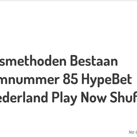
gsmethoden Bestaan
omnummer 85 HypeBet
Nederland Play Now Shuf
No 