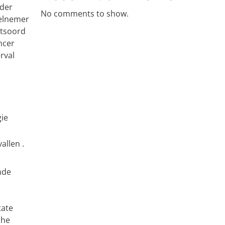
nder
No comments to show.
eelnemer
htsoord
ncer
rval
gie
allen .
nde
tate
che